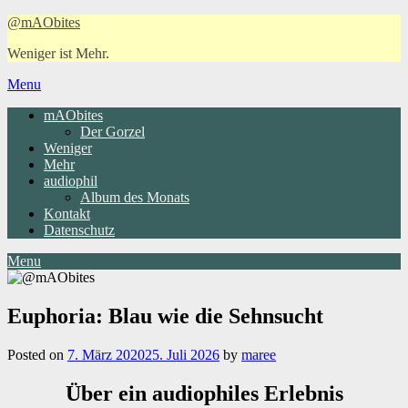
Skip
@mAObites
to
Weniger ist Mehr.
content
Menu
mAObites
Der Gorzel
Weniger
Mehr
audiophil
Album des Monats
Kontakt
Datenschutz
Menu
Euphoria: Blau wie die Sehnsucht
Posted on
7. März 2020
25. Juli 2026
by
maree
Über ein audiophiles Erlebnis