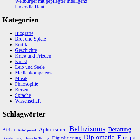
Weltbürger mit gepflegter Intelligenz
Unter die Haut
Kategorien
Biografie
Brot und Spiele
Erotik
Geschichte
Krieg und Frieden
Kunst
Leib und Seele
Medienkompetenz
Musik
Philosophie
Reisen
Sprache
Wissenschaft
Schlagwörter
Bellizismus
Beratung
Aphorismen
Afrika
Anti-Spiegel
Diplomatie
Europa
Digitalisierung
Brandenburg
Deutsche Teilung