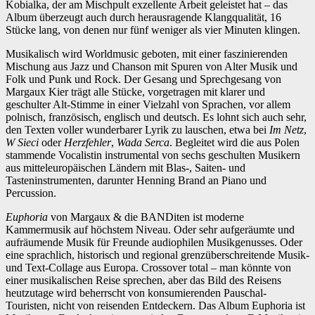
Kobialka, der am Mischpult exzellente Arbeit geleistet hat – das
Album überzeugt auch durch herausragende Klangqualität, 16
Stücke lang, von denen nur fünf weniger als vier Minuten klingen.
Musikalisch wird Worldmusic geboten, mit einer faszinierenden
Mischung aus Jazz und Chanson mit Spuren von Alter Musik und
Folk und Punk und Rock. Der Gesang und Sprechgesang von
Margaux Kier trägt alle Stücke, vorgetragen mit klarer und
geschulter Alt-Stimme in einer Vielzahl von Sprachen, vor allem
polnisch, französisch, englisch und deutsch. Es lohnt sich auch sehr,
den Texten voller wunderbarer Lyrik zu lauschen, etwa bei
Im Netz
,
W Sieci
oder
Herzfehler
,
Wada Serca
. Begleitet wird die aus Polen
stammende Vocalistin instrumental von sechs geschulten Musikern
aus mitteleuropäischen Ländern mit Blas-, Saiten- und
Tasteninstrumenten, darunter Henning Brand an Piano und
Percussion.
Euphoria
von Margaux & die BANDiten ist moderne
Kammermusik auf höchstem Niveau. Oder sehr aufgeräumte und
aufräumende Musik für Freunde audiophilen Musikgenusses. Oder
eine sprachlich, historisch und regional grenzüberschreitende Musik-
und Text-Collage aus Europa. Crossover total – man könnte von
einer musikalischen Reise sprechen, aber das Bild des Reisens
heutzutage wird beherrscht von konsumierenden Pauschal-
Touristen, nicht von reisenden Entdeckern. Das Album Euphoria ist