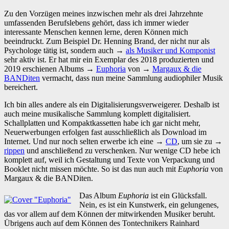
Zu den Vorzügen meines inzwischen mehr als drei Jahrzehnte
umfassenden Berufslebens gehört, dass ich immer wieder
interessante Menschen kennen lerne, deren Können mich
beeindruckt. Zum Beispiel Dr. Henning Brand, der nicht nur als
Psychologe tätig ist, sondern auch →
als Musiker und Komponist
sehr aktiv ist. Er hat mir ein Exemplar des 2018 produzierten und
2019 erschienen Albums →
Euphoria
von →
Margaux & die
BANDiten
vermacht, dass nun meine Sammlung audiophiler Musik
bereichert.
Ich bin alles andere als ein Digitalisierungsverweigerer. Deshalb ist
auch meine musikalische Sammlung komplett digitalisiert.
Schallplatten und Kompaktkassetten habe ich gar nicht mehr,
Neuerwerbungen erfolgen fast ausschließlich als Download im
Internet. Und nur noch selten erwerbe ich eine →
CD
, um sie zu →
rippen
und anschließend zu verschenken. Nur wenige CD hebe ich
komplett auf, weil ich Gestaltung und Texte von Verpackung und
Booklet nicht missen möchte. So ist das nun auch mit
Euphoria
von
Margaux & die BANDiten.
Das Album
Euphoria
ist ein Glücksfall.
Nein, es ist ein Kunstwerk, ein gelungenes,
das vor allem auf dem Können der mitwirkenden Musiker beruht.
Übrigens auch auf dem Können des Tontechnikers Rainhard