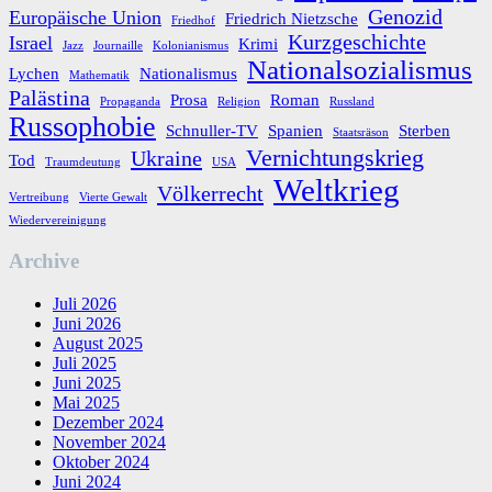
Genozid
Europäische Union
Friedrich Nietzsche
Friedhof
Kurzgeschichte
Israel
Krimi
Jazz
Journaille
Kolonianismus
Nationalsozialismus
Lychen
Nationalismus
Mathematik
Palästina
Prosa
Roman
Propaganda
Religion
Russland
Russophobie
Schnuller-TV
Spanien
Sterben
Staatsräson
Vernichtungskrieg
Ukraine
Tod
Traumdeutung
USA
Weltkrieg
Völkerrecht
Vertreibung
Vierte Gewalt
Wiedervereinigung
Archive
Juli 2026
Juni 2026
August 2025
Juli 2025
Juni 2025
Mai 2025
Dezember 2024
November 2024
Oktober 2024
Juni 2024