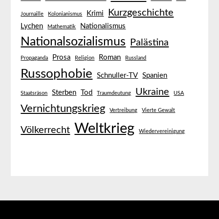
Kurzgeschichte
Krimi
Journaille
Kolonianismus
Lychen
Nationalismus
Mathematik
Nationalsozialismus
Palästina
Prosa
Roman
Propaganda
Religion
Russland
Russophobie
Schnuller-TV
Spanien
Ukraine
Sterben
Tod
Staatsräson
Traumdeutung
USA
Vernichtungskrieg
Vertreibung
Vierte Gewalt
Weltkrieg
Völkerrecht
Wiedervereinigung