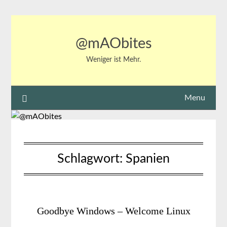
Skip
to
content
@mAObites
Weniger ist Mehr.
Menu
Schlagwort:
Spanien
Goodbye Windows – Welcome Linux