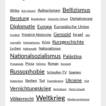
Bellizismus
Aphorismen
Afrika
Anti-Spiegel
Beratung
Digitalisierung
Brandenburg
Deutsche Teilung
Diplomatie
Europa
Europäische Union
Genozid
Israel
Friedrich Nietzsche
Friedhof
Jazz
Kurzgeschichte
Krimi
Journaille
Kolonianismus
Lychen
Nationalismus
Mathematik
Nationalsozialismus
Palästina
Prosa
Roman
Propaganda
Religion
Russland
Russophobie
Schnuller-TV
Spanien
Ukraine
Sterben
Tod
Staatsräson
Traumdeutung
USA
Vernichtungskrieg
Vertreibung
Vierte Gewalt
Weltkrieg
Völkerrecht
Wiedervereinigung