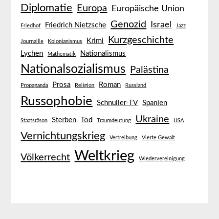
Diplomatie
Europa
Europäische Union
Genozid
Israel
Friedrich Nietzsche
Friedhof
Jazz
Kurzgeschichte
Krimi
Journaille
Kolonianismus
Lychen
Nationalismus
Mathematik
Nationalsozialismus
Palästina
Prosa
Roman
Propaganda
Religion
Russland
Russophobie
Schnuller-TV
Spanien
Ukraine
Sterben
Tod
Staatsräson
Traumdeutung
USA
Vernichtungskrieg
Vertreibung
Vierte Gewalt
Weltkrieg
Völkerrecht
Wiedervereinigung