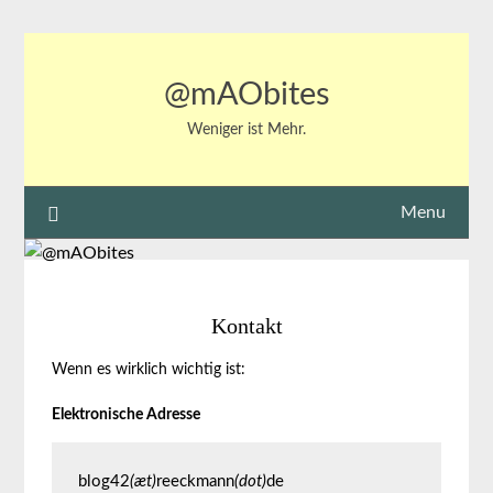
Skip
to
content
@mAObites
Weniger ist Mehr.
Menu
Kontakt
Wenn es wirklich wichtig ist:
Elektronische Adresse
blog42
(æt)
reeckmann
(dot)
de