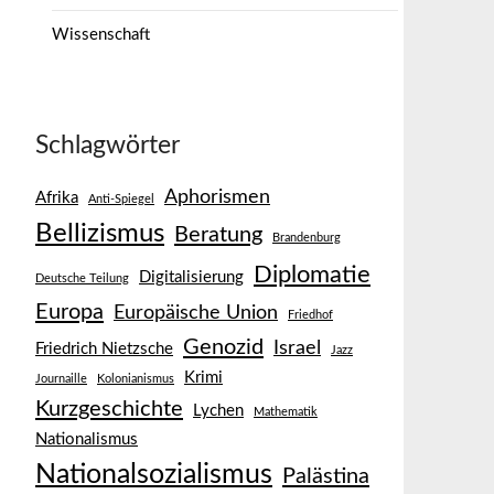
Wissenschaft
Schlagwörter
Aphorismen
Afrika
Anti-Spiegel
Bellizismus
Beratung
Brandenburg
Diplomatie
Digitalisierung
Deutsche Teilung
Europa
Europäische Union
Friedhof
Genozid
Israel
Friedrich Nietzsche
Jazz
Krimi
Journaille
Kolonianismus
Kurzgeschichte
Lychen
Mathematik
Nationalismus
Nationalsozialismus
Palästina