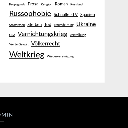
Prosa
Roman
Propaganda
Religion
Russland
Russophobie
Schnuller-TV
Spanien
Ukraine
Sterben
Tod
Staatsräson
Traumdeutung
Vernichtungskrieg
USA
Vertreibung
Völkerrecht
Vierte Gewalt
Weltkrieg
Wiedervereinigung
DMIN