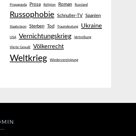
Prosa
Roman
Propaganda
Religion
Russland
Russophobie
Schnuller-TV
Spanien
Ukraine
Sterben
Tod
Staatsräson
Traumdeutung
Vernichtungskrieg
USA
Vertreibung
Völkerrecht
Vierte Gewalt
Weltkrieg
Wiedervereinigung
DMIN