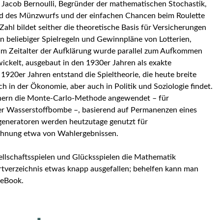
Jacob Bernoulli, Begründer der mathematischen Stochastik,
nd des Münzwurfs und der einfachen Chancen beim Roulette
hl bildet seither die theoretische Basis für Versicherungen
 beliebiger Spielregeln und Gewinnpläne von Lotterien,
m Zeitalter der Aufklärung wurde parallel zum Aufkommen
wickelt, ausgebaut in den 1930er Jahren als exakte
1920er Jahren entstand die Spieltheorie, die heute breite
in der Ökonomie, aber auch in Politik und Soziologie findet.
hnern die Monte-Carlo-Methode angewendet – für
der Wasserstoffbombe –, basierend auf Permanenzen eines
sgeneratoren werden heutzutage genutzt für
chnung etwa von Wahlergebnissen.
sellschaftsspielen und Glücksspielen die Mathematik
ortverzeichnis etwas knapp ausgefallen; behelfen kann man
 eBook.