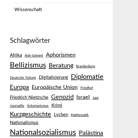
Wissenschaft
Schlagwörter
Aphorismen
Afrika
Anti-Spiegel
Bellizismus
Beratung
Brandenburg
Diplomatie
Digitalisierung
Deutsche Teilung
Europa
Europäische Union
Friedhof
Genozid
Israel
Friedrich Nietzsche
Jazz
Krimi
Journaille
Kolonianismus
Kurzgeschichte
Lychen
Mathematik
Nationalismus
Nationalsozialismus
Palästina