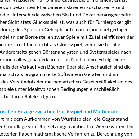
einen Webserver für Online-Casinospiele implementiert ist.
eihe von bekannten Phänomenen klarer einzuschätzen – und
 die Unterschiede zwischen Skat und Poker herausgearbeitet.
r Sicht stets Glücksspiel ist, was auch für Turnierpoker gilt.
rdnung des Spiels an Geldspielautomaten (auch bei geringen
del an der Börse stellen zwar Spiele mit Zufallseinflüssen dar,
orie – rechtlich nicht als Glücksspiel, wenn sie für alle
. Andererseits gehen Börsenanalysten und Systemspieler nach
önnen alles genau erklären – im Nachhinein. Erfolgreiche
enfalls der Verkauf von Büchern über sie. Anschaulich sind die
rmarsch als programmierte Software in Geräten und im
ht das Verständnis der mathematischen Gesetzmäßigkeiten des
sspiele unter idealtypischen Bedingungen einschließlich
che durch Spieler eignen.
orischen Bezüge zwischen Glücksspiel und Mathematik
dert mit dem Aufkommen von Würfelspielen, die Gegenstand
er Grundlage von Übersetzungen arabischer Werke waren. Die
 Lotterien haben mathematische Verfahren zu Berechnung von