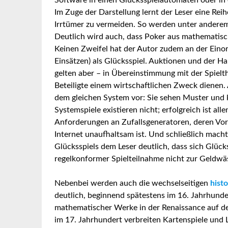
Software in einen Glücksspielautomaten oder in 
Im Zuge der Darstellung lernt der Leser eine R
Irrtümer zu vermeiden. So werden unter anderem
Deutlich wird auch, dass Poker aus mathematische
Keinen Zweifel hat der Autor zudem an der Eino
Einsätzen) als Glücksspiel. Auktionen und der Han
gelten aber – in Übereinstimmung mit der Spielthe
Beteiligte einem wirtschaftlichen Zweck dienen
dem gleichen System vor: Sie sehen Muster und k
Systemspiele existieren nicht; erfolgreich ist all
Anforderungen an Zufallsgeneratoren, deren Vo
Internet unaufhaltsam ist. Und schließlich mac
Glücksspiels dem Leser deutlich, dass sich Glück
regelkonformer Spielteilnahme nicht zur Geldwäs
Nebenbei werden auch die wechselseitigen
hist
deutlich, beginnend spätestens im 16. Jahrhun
mathematischer Werke in der Renaissance auf d
im 17. Jahrhundert verbreiten Kartenspiele und