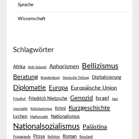
Sprache
Wissenschaft
Schlagwörter
Bellizismus
Aphorismen
Afrika
Anti-Spiegel
Beratung
Digitalisierung
Brandenburg
Deutsche Teilung
Diplomatie
Europa
Europäische Union
Genozid
Israel
Friedrich Nietzsche
Friedhof
Jazz
Kurzgeschichte
Krimi
Journaille
Kolonianismus
Lychen
Nationalismus
Mathematik
Nationalsozialismus
Palästina
Prosa
Roman
Propaganda
Religion
Russland