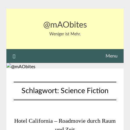
Skip
to
content
@mAObites
Weniger ist Mehr.
Menu
Schlagwort:
Science Fiction
Hotel California – Roadmovie durch Raum
und Zeit