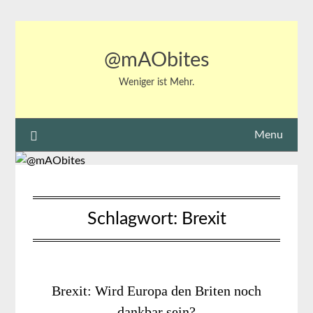
Skip
to
content
@mAObites
Weniger ist Mehr.
Menu
Schlagwort:
Brexit
Brexit: Wird Europa den Briten noch
dankbar sein?