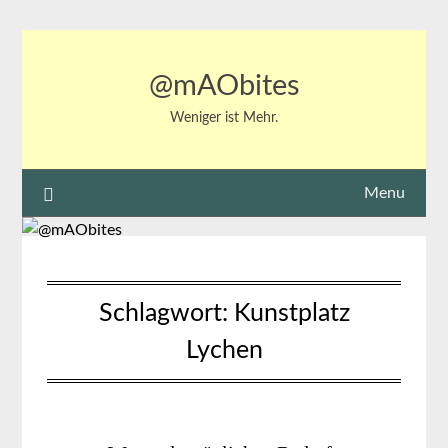
Skip
to
content
@mAObites
Weniger ist Mehr.
Menu
Schlagwort:
Kunstplatz
Lychen