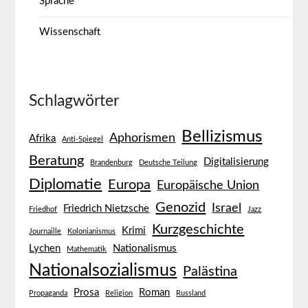
Sprache
Wissenschaft
Schlagwörter
Bellizismus
Aphorismen
Afrika
Anti-Spiegel
Beratung
Digitalisierung
Brandenburg
Deutsche Teilung
Diplomatie
Europa
Europäische Union
Genozid
Israel
Friedrich Nietzsche
Friedhof
Jazz
Kurzgeschichte
Krimi
Journaille
Kolonianismus
Lychen
Nationalismus
Mathematik
Nationalsozialismus
Palästina
Prosa
Roman
Propaganda
Religion
Russland