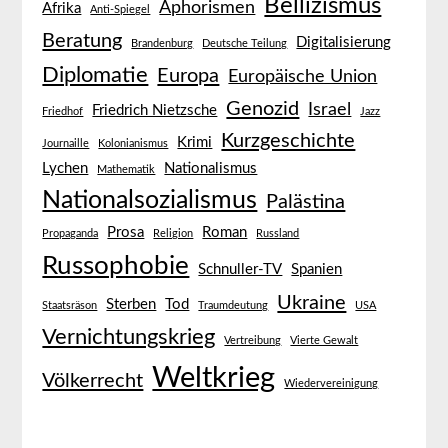
Bellizismus
Aphorismen
Afrika
Anti-Spiegel
Beratung
Digitalisierung
Brandenburg
Deutsche Teilung
Diplomatie
Europa
Europäische Union
Genozid
Israel
Friedrich Nietzsche
Friedhof
Jazz
Kurzgeschichte
Krimi
Journaille
Kolonianismus
Lychen
Nationalismus
Mathematik
Nationalsozialismus
Palästina
Prosa
Roman
Propaganda
Religion
Russland
Russophobie
Schnuller-TV
Spanien
Ukraine
Sterben
Tod
Staatsräson
Traumdeutung
USA
Vernichtungskrieg
Vertreibung
Vierte Gewalt
Weltkrieg
Völkerrecht
Wiedervereinigung