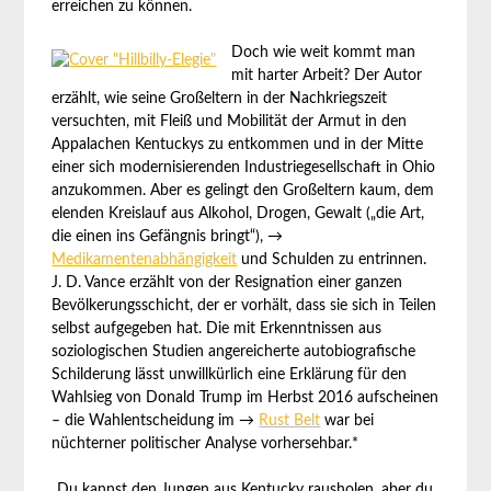
erreichen zu können.
Doch wie weit kommt man
mit harter Arbeit? Der Autor
erzählt, wie seine Großeltern in der Nachkriegszeit
versuchten, mit Fleiß und Mobilität der Armut in den
Appalachen Kentuckys zu entkommen und in der Mitte
einer sich modernisierenden Industriegesellschaft in Ohio
anzukommen. Aber es gelingt den Großeltern kaum, dem
elenden Kreislauf aus Alkohol, Drogen, Gewalt („die Art,
die einen ins Gefängnis bringt“), →
Medikamentenabhängigkeit
und Schulden zu entrinnen.
J. D. Vance erzählt von der Resignation einer ganzen
Bevölkerungsschicht, der er vorhält, dass sie sich in Teilen
selbst aufgegeben hat. Die mit Erkenntnissen aus
soziologischen Studien angereicherte autobiografische
Schilderung lässt unwillkürlich eine Erklärung für den
Wahlsieg von Donald Trump im Herbst 2016 aufscheinen
– die Wahlentscheidung im →
Rust Belt
war bei
nüchterner politischer Analyse vorhersehbar.*
„Du kannst den Jungen aus Kentucky rausholen, aber du